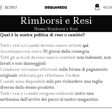
0
MENU
€
0.0
Rimborsi e Resi
Home
Rimborsi e Resi
Qual è la nostra politica di reso o cambio?
Tutti i resi e/o cambi devono essere avviati
qui
.
Accettiamo resi entro
30 giorni dalla consegna
.
Tutti gli articoli devono essere restituiti
non indossati, non
lavati e non danneggiati
.
I rimborsi verranno effettuati
sulla forma di pagamento
originale
utilizzata per effettuare l’ordine.
I cambi sono disponibili
solo per richiedere una taglia
diversa dello stesso prodotto
.
Tutti i resi e i cambi vengono elaborati
entro una
settimana dall’arrivo del pacco al nostro magazzino
.