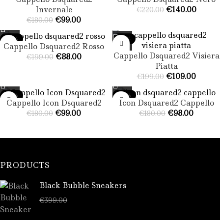
Invernale​
€
140.00
€
220.00
€
99.00
€
180.00
-56%
-45%
Cappello Dsquared2 Rosso
Cappello Dsquared2 Visiera
€
88.00
€
199.00
Piatta​
€
109.00
€
199.00
-45%
-46%
Cappello Icon Dsquared2
Icon Dsquared2 Cappello​
€
99.00
€
98.00
€
180.00
€
180.00
PRODUCTS
Black Bubble Sneakers
€
289.00
€
399.00