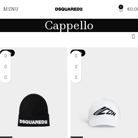
0
MENU
€
0.0
Cappello
-47%
-48%