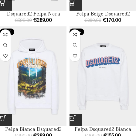
Dsquared2 Felpa Nera​
Felpa Beige Dsquared2
€
289.00
€
170.00
€
399.00
€
280.00
-26%
-48%
Felpa Bianca​ Dsquared2
Felpa Dsquared2 Bianca​
€
289.00
€
155.00
€
390.00
€
300.00