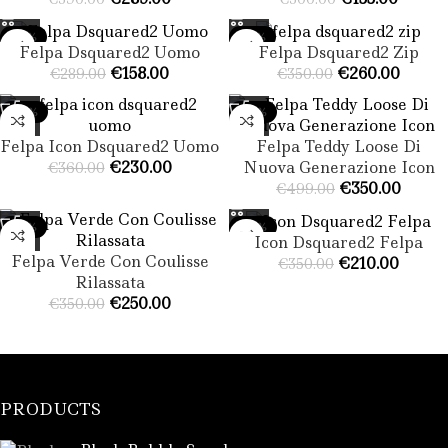
-45%
-26%
Felpa Dsquared2 Uomo
Felpa Dsquared2 Zip​
€
158.00
€
260.00
€
289.00
€
350.00
-36%
-30%
Felpa Icon Dsquared2 Uomo
Felpa Teddy Loose Di
€
230.00
Nuova Generazione Icon
€
360.00
€
350.00
€
499.00
-29%
-40%
Icon Dsquared2 Felpa​
Felpa Verde Con Coulisse
€
210.00
€
350.00
Rilassata
€
250.00
€
350.00
PRODUCTS