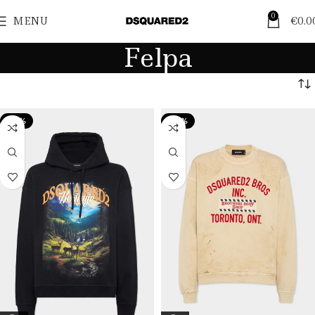
0
MENU
€
0.0
Felpa
-28%
-39%