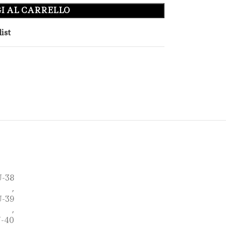
I AL CARRELLO
ist
-38
,
-39
,
-40