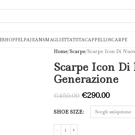
E
SHOP
FELPA
JEANS
MAGLIETTA
TUTA
CAPPELLO
SCARPE​
Home
Scarpe​
Scarpe Icon Di Nuo
Scarpe Icon Di
Generazione
€
290.00
€
450.00
SHOE SIZE