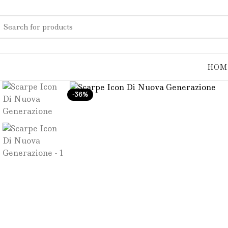
HOM
Click to enlarge
-36%