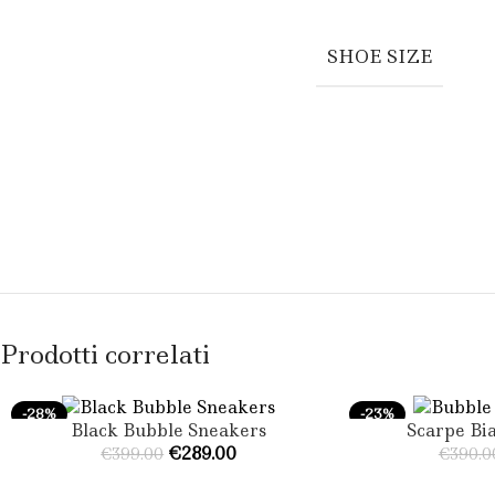
SHOE SIZE
Prodotti correlati
-28%
-23%
Black Bubble Sneakers
Scarpe Bi
SCEGLI
SCEGLI
€
289.00
€
399.00
€
390.0