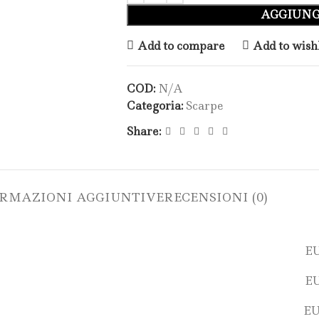
AGGIUNG
Add to compare
Add to wishl
COD:
N/A
Categoria:
Scarpe​
Share:
RMAZIONI AGGIUNTIVE
RECENSIONI (0)
EU
EU
EU