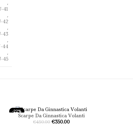
,
-41
,
-42
,
-43
,
-44
,
-45
-22%
-22%
Scarpe Da Ginnastica Volanti
SCEGLI
€
350.00
€
450.00