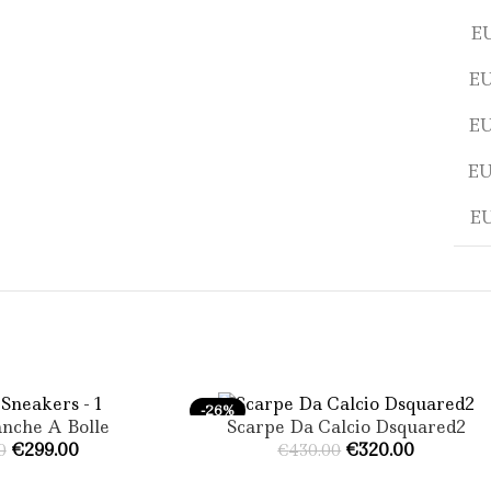
EU
EU
EU
EU
EU
-26%
anche A Bolle
Scarpe Da Calcio Dsquared2
SCEGLI
€
299.00
€
320.00
0
€
430.00