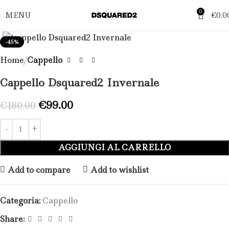
0
MENU
€
0.0
Click to enlarge
-45%
Home
Cappello
Cappello Dsquared2 Invernale​
€
99.00
€
180.00
AGGIUNGI AL CARRELLO
Add to compare
Add to wishlist
Categoria:
Cappello
Share: