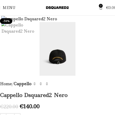
0
MENU
€
0.0
Click to enlarge
-36%
Home
Cappello
Cappello Dsquared2 Nero
€
140.00
€
220.00