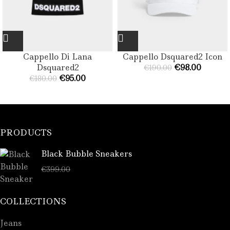
Cappello Di Lana
Cappello Dsquared2 Icon
Dsquared2
€
98.00
€
190.00
€
95.00
€
180.00
PRODUCTS
Black Bubble Sneakers
€
289.00
€
399.00
COLLECTIONS
Jeans